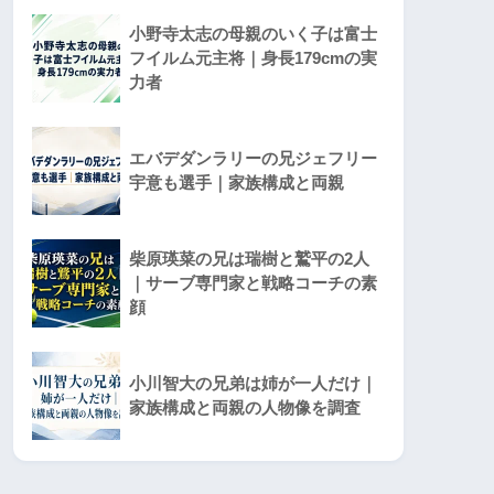
小野寺太志の母親のいく子は富士
フイルム元主将｜身長179cmの実
力者
エバデダンラリーの兄ジェフリー
宇意も選手｜家族構成と両親
柴原瑛菜の兄は瑞樹と鷲平の2人
｜サーブ専門家と戦略コーチの素
顔
小川智大の兄弟は姉が一人だけ｜
家族構成と両親の人物像を調査