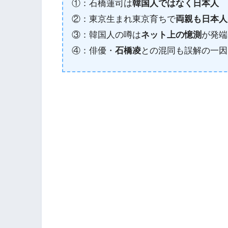
①：石橋蓮司は
韓国人ではなく日本人
②：東京生まれ東京育ちで
両親も日本人
③：韓国人の噂は
ネット上の憶測
が発端
④：俳優・
石橋凌
との混同も誤解の一因