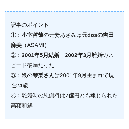
記事のポイント
①：
小室哲哉
の元妻あさみは
元dosの吉田
麻美
（ASAMI）
②：
2001年5月結婚→2002年3月離婚
のス
ピード破局だった
③：娘の
琴梨さん
は2001年9月生まれで現
在24歳
④：離婚時の慰謝料は
7億円
とも報じられた
高額和解