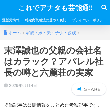
これでアナタも芸能通!!
運営元情報
特定商取引法に基づく表記
プライバシーポリシー
ホーム
家族・嫁・夫・子供・親族
末澤誠也の父親の会社名
はカラック？アパレル社
長の噂と六麓荘の実家
2026年6月14日
※当記事は公開情報をまとめた考察記事です。