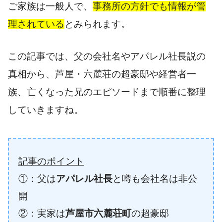
ご家族は一般人で、
事務所の方針でも情報が管
理されている
とみられます。
この記事では、父の会社名やアパレル社長説の
真相から、芦屋・六麓荘の超豪邸や経営者一
族、亡くなった兄のエピソードまで順番に整理
していきますね。
記事のポイント
①：父は
アパレル社長
と噂も会社名は非公
開
②：実家は
芦屋市六麓荘町
の超豪邸